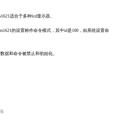
s1621适合于多种lcd显示器。
s1621的设置称作命令模式，其中id是100，由系统设置命
1之间数据和命令被禁止和初始化。
法