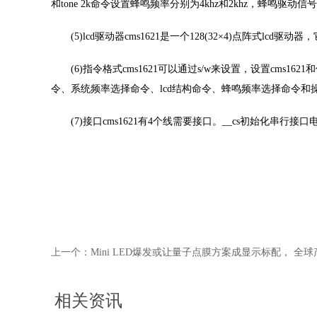
和tone 2k命令设置蜂鸣频率分别为4khz和2khz，蜂鸣驱动信号可
(5)lcd驱动器cms1621是一个128(32×4)点阵式lcd驱动
(6)指令格式cms1621可以通过s/w来设置，设置cms16
令、系统频率选择命令、lcd结构命令、蜂鸣频率选择命令和
(7)接口cms1621有4个线需要接口。__cs初始化串行接
上一个：
Mini LED爆发或让量子点膜方案成显示标配， 全
相关资讯