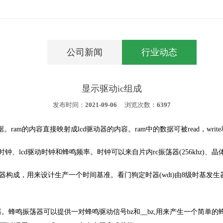
公司新闻
行业动态
显示驱动ic组成
发布时间：
2021-09-06
浏览次数：
6397
ram的内容直接映射成lcd驱动器的内容。ram中的数据可被read，write和re
、lcd驱动时钟和蜂鸣频率。时钟可以来自片内rc振荡器(256khz)、晶体振荡器(
构成，用来设计生产一个时间基准。看门狗定时器(wdt)由8级时基发生
鸣振荡器可以提供一对蜂鸣驱动信号bz和__bz,用来产生一个简单的蜂鸣。执行t