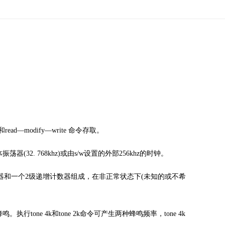
ad—modify—write 命令存取。
32. 768khz)或由s/w设置的外部256khz的时钟。
器和一个2级递增计数器组成，在非正常状态下(未知的或不希
one 4k和tone 2k命令可产生两种蜂鸣频率，tone 4k