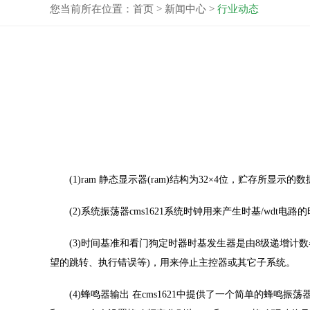
您当前所在位置：
首页
>
新闻中心
>
行业动态
(1)ram 静态显示器(ram)结构为32×4位，贮存所显示的数据。
(2)系统振荡器cms1621系统时钟用来产生时基/wdt电路的时钟
(3)时间基准和看门狗定时器时基发生器是由8级递增计数器
望的跳转、执行错误等)，用来停止主控器或其它子系统。
(4)蜂鸣器输出 在cms1621中提供了一个简单的蜂鸣振荡器。蜂