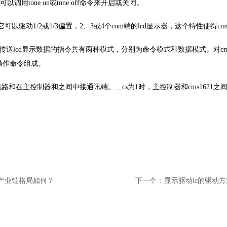
以调用tone on或tone off命令来开启或关闭。
器，它可以驱动1/2或1/3偏置，2、3或4个com端的lcd显示器，这个特性使得cm
21和传送lcd显示数据的指令共有两种模式，分别为命令模式和数据模式。对cm
操作命令组成。
口电路和在主控制器和之间中接通讯端。__cs为1时，主控制器和cms162
球产业链格局如何？
下一个：
显示驱动ic的驱动方